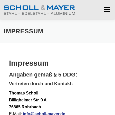
Menü
LEISTUNGEN
ÜBER UNS
JOBS
GALERIE
IMPRESSUM
TEAM
AKTUELLES
KONTAKT
Impressum
Angaben gemäß
§ 5 DDG:
Vertreten durch und Kontakt:
Thomas Scholl
Billigheimer Str. 9 A
76865 Rohrbach
E-Mail:
info@scholl-mayer.de