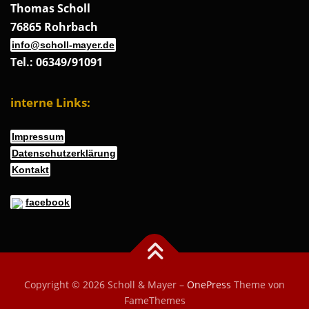
Thomas Scholl
76865 Rohrbach
info@scholl-mayer.de
Tel.: 06349/91091
interne Links:
Impressum
Datenschutzerklärung
Kontakt
facebook
Copyright © 2026 Scholl & Mayer
–
OnePress
Theme von
FameThemes